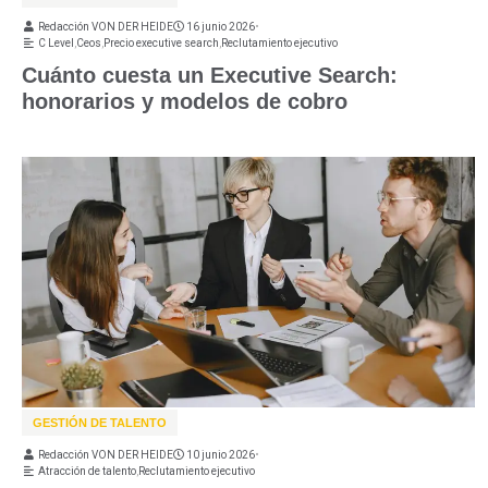
Redacción VON DER HEIDE
16 junio 2026
•
C Level
,
Ceos
,
Precio executive search
,
Reclutamiento ejecutivo
Cuánto cuesta un Executive Search:
honorarios y modelos de cobro
GESTIÓN DE TALENTO
Redacción VON DER HEIDE
10 junio 2026
•
Atracción de talento
,
Reclutamiento ejecutivo