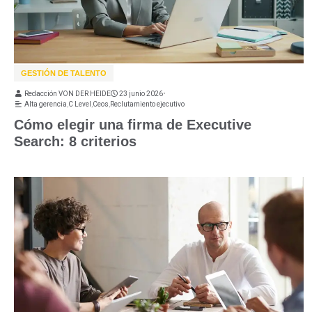
GESTIÓN DE TALENTO
Redacción VON DER HEIDE
23 junio 2026
•
Alta gerencia
,
C Level
,
Ceos
,
Reclutamiento ejecutivo
Cómo elegir una firma de Executive
Search: 8 criterios