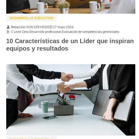
DESARROLLO EJECUTIVO
Redacción VON DER HEIDE
27 mayo 2026
•
C Level
,
Ceos
,
Desarrollo profesional
,
Evaluación de competencias gerenciales
10 Características de un Líder que inspiran
equipos y resultados