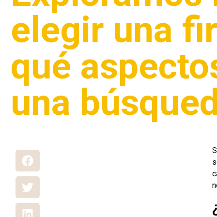
elegir una f
qué aspectos
una búsqued
S
s
c
n