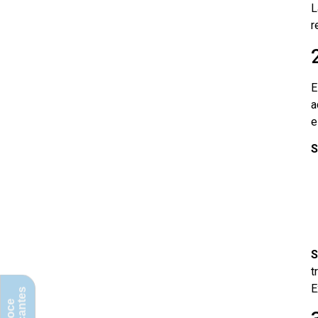
L
r
E
a
e
S
S
t
E