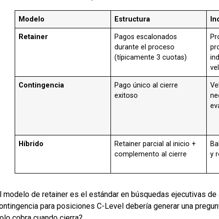
Modelo
Estructura
In
Retainer
Pagos escalonados
Pr
durante el proceso
pr
(típicamente 3 cuotas)
in
ve
Contingencia
Pago único al cierre
Ve
exitoso
ne
ev
Híbrido
Retainer parcial al inicio +
Ba
complemento al cierre
y 
l modelo de retainer es el estándar en búsquedas ejecutivas de 
ontingencia para posiciones C-Level debería generar una pregunt
olo cobra cuando cierra?