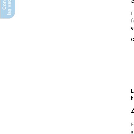
las vacantes
Conoce
L
f
e
C
L
h
E
i