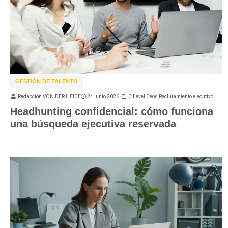
GESTIÓN DE TALENTO
Redacción VON DER HEIDE
24 junio 2026
•
C Level
,
Ceos
,
Reclutamiento ejecutivo
Headhunting confidencial: cómo funciona
una búsqueda ejecutiva reservada