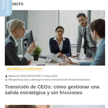
las vacantes
Conoce
impacto
DESARROLLO EJECUTIVO
Redacción VON DER HEIDE
12 mayo 2026
•
Alta gerencia
,
Ceos
,
Liderazgo en transición
,
transición de carrera ejecutiva
Transición de CEOs: cómo gestionar una
salida estratégica y sin fricciones