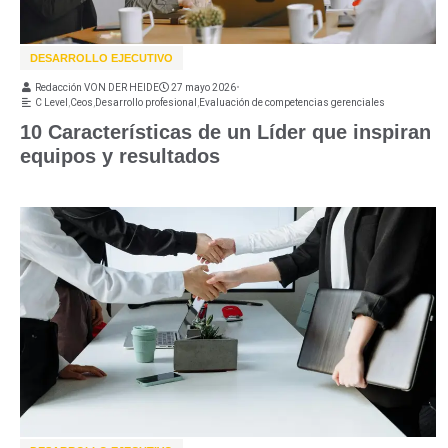
DESARROLLO EJECUTIVO
Redacción VON DER HEIDE
27 mayo 2026
•
C Level
,
Ceos
,
Desarrollo profesional
,
Evaluación de competencias gerenciales
10 Características de un Líder que inspiran
equipos y resultados