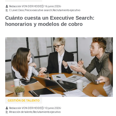
Redacción VON DER HEIDE
16 junio 2026
•
C Level
,
Ceos
,
Precio executive search
,
Reclutamiento ejecutivo
Cuánto cuesta un Executive Search:
honorarios y modelos de cobro
GESTIÓN DE TALENTO
Redacción VON DER HEIDE
10 junio 2026
•
Atracción de talento
,
Reclutamiento ejecutivo