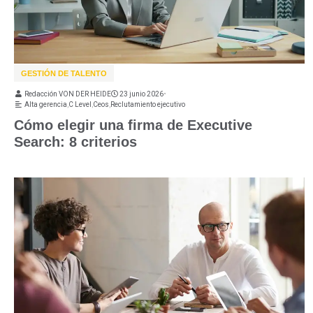
GESTIÓN DE TALENTO
Redacción VON DER HEIDE
23 junio 2026
•
Alta gerencia
,
C Level
,
Ceos
,
Reclutamiento ejecutivo
Cómo elegir una firma de Executive
Search: 8 criterios