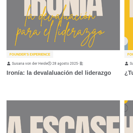
FOUNDER'S EXPERIENCE
FO
Susana von der Heide
28 agosto 2025
•
S
Ironía: la devalaluación del liderazgo
¿T