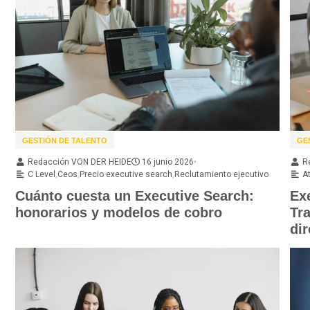
GESTIÓN DE TALENTO
GE
Redacción VON DER HEIDE
16 junio 2026
•
R
C Level
,
Ceos
,
Precio executive search
,
Reclutamiento ejecutivo
A
Cuánto cuesta un Executive Search:
Ex
honorarios y modelos de cobro
Tra
di