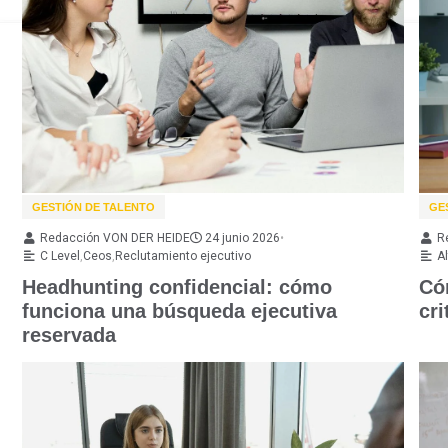
GESTIÓN DE TALENTO
GE
Redacción VON DER HEIDE
24 junio 2026
•
R
C Level
,
Ceos
,
Reclutamiento ejecutivo
A
Headhunting confidencial: cómo
Có
funciona una búsqueda ejecutiva
cri
reservada