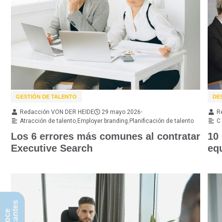
GESTIÓN DE TALENTO
DE
Redacción VON DER HEIDE
29 mayo 2026
•
R
Atracción de talento
,
Employer branding
,
Planificación de talento
C
Los 6 errores más comunes al contratar
10 
Executive Search
eq