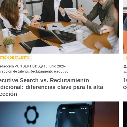
STIÓN DE TALENTO
edacción VON DER HEIDE
10 junio 2026
•
tracción de talento
,
Reclutamiento ejecutivo
ecutive Search vs. Reclutamiento
1
dicional: diferencias clave para la alta
c
rección