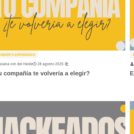
UNDER'S EXPERIENCE
usana von der Heide
28 agosto 2025
•
u compañía te volvería a elegir?
E