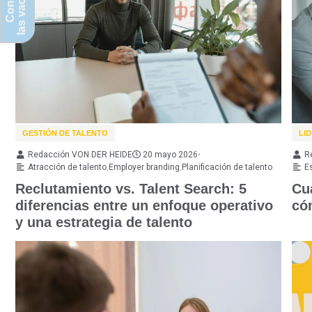
las vacantes
Conoce
GESTIÓN DE TALENTO
LI
Redacción VON DER HEIDE
20 mayo 2026
•
R
Atracción de talento
,
Employer branding
,
Planificación de talento
E
Reclutamiento vs. Talent Search: 5
Cu
diferencias entre un enfoque operativo
có
y una estrategia de talento