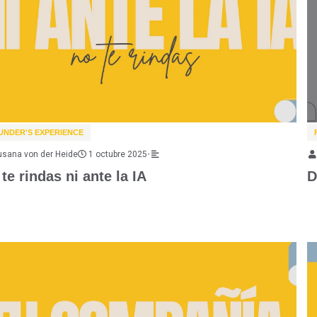
UNDER'S EXPERIENCE
usana von der Heide
1 octubre 2025
•
te rindas ni ante la IA
D