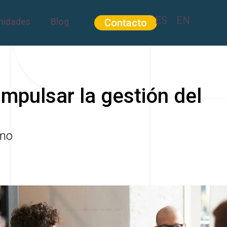
ES
EN
nidades
Blog
Contacto
Contacto
mpulsar la gestión del
omo