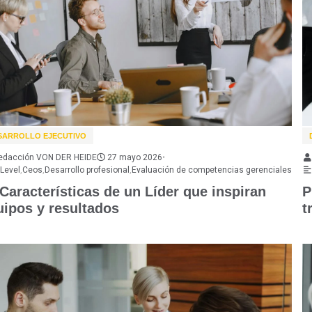
SARROLLO EJECUTIVO
edacción VON DER HEIDE
27 mayo 2026
•
 Level
,
Ceos
,
Desarrollo profesional
,
Evaluación de competencias gerenciales
Características de un Líder que inspiran
P
uipos y resultados
t