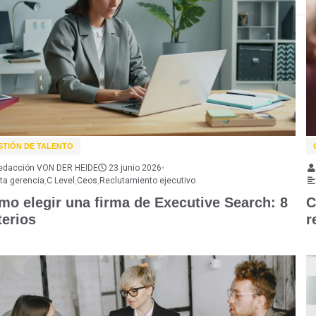
STIÓN DE TALENTO
edacción VON DER HEIDE
23 junio 2026
•
lta gerencia
,
C Level
,
Ceos
,
Reclutamiento ejecutivo
mo elegir una firma de Executive Search: 8
C
terios
r