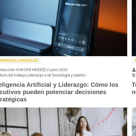
NDENCIAS LABORALES
edacción VON DER HEIDE
2 junio 2026
•
turo del trabajo
,
Liderazgo e IA
,
Tecnología y talento
eligencia Artificial y Liderazgo: Cómo los
T
ecutivos pueden potenciar decisiones
n
tratégicas