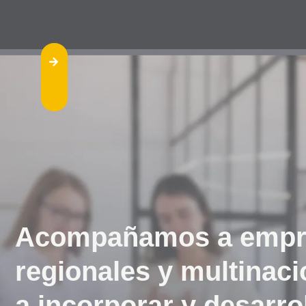
Acompañamos a empr
regionales y multinaci
a incorporar y desarrol