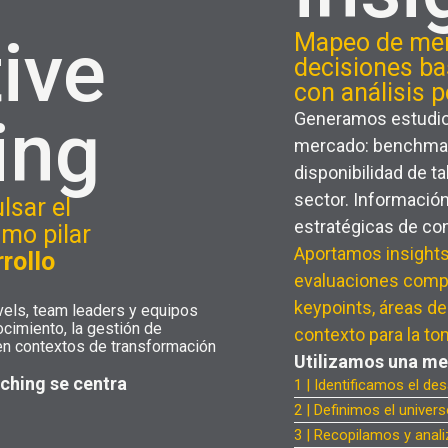
ive
Mapeo de mer
decisiones ba
con análisis 
ing
Generamos estudio
mercado: benchma
disponibilidad de t
sector. Informació
lsar el
estratégicas de con
mo pilar
Aportamos insights
rrollo
evaluaciones compar
keypoints, áreas d
vels, team leaders y equipos
ocimiento, la gestión de
contexto para la to
en contextos de transformación
Utilizamos una me
ching se centra
1 | Identificamos el d
2 | Definimos el univers
3 | Recopilamos y ana