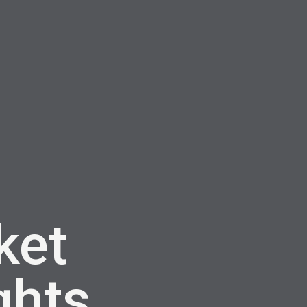
ket
ghts