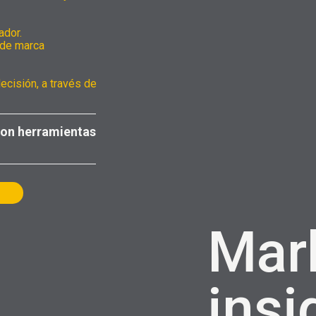
rador.
 de marca
cisión, a través de
con herramientas
Mar
insi