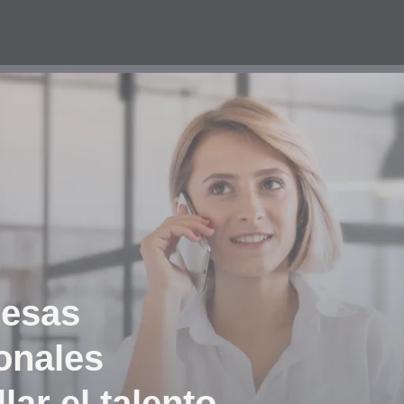
esas
onales
lar el talento