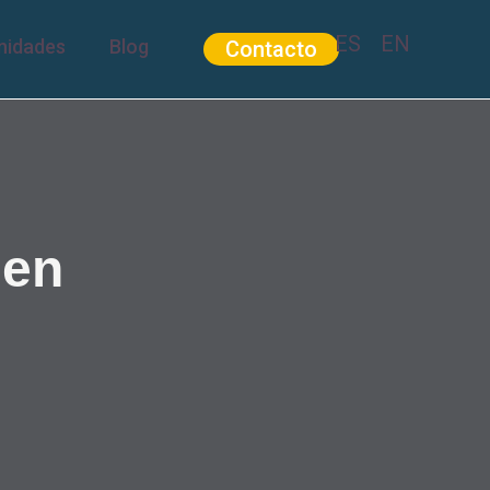
ES
EN
nidades
Blog
Contacto
Contacto
 en