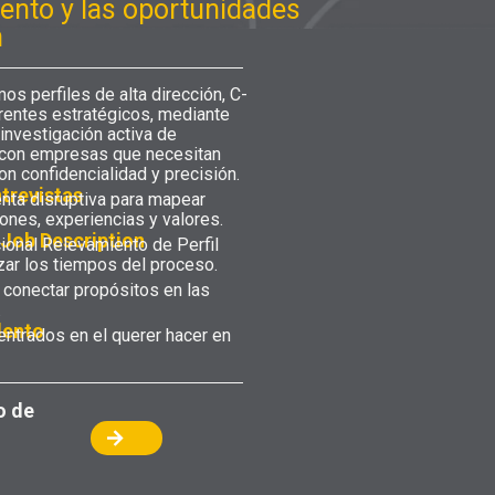
lento y las oportunidades
n
os perfiles de alta dirección, C-
erentes estratégicos, mediante
investigación activa de
con empresas que necesitan
on confidencialidad y precisión.
ntrevistas
nta disruptiva para mapear
ones, experiencias y valores.
 Job Description
cional Relevamiento de Perfil
izar los tiempos del proceso.
conectar propósitos en las
.
lento
entrados en el querer hacer en
o de