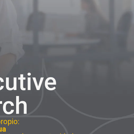
utive
rch
ropio:
ua