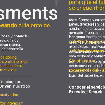
para que el ta
sments
se encuentre
Identificamos y atraem
peando
el talento de
Level, directores y g
headhunting directo e 
mercado. Trabajamos 
iones y potencial
incorporar liderazgo c
s digitales.
Job Crafting vs. E
Creamos una herramie
ión interna,
habilidades, motivaci
 de desarrollo
Job Design versus
Actualizamos el tradi
para delinear y optim
ositioning,
Client centric
os profesionales.
Somos el puente para 
gonistas de su
decisiones de talento
 motivador.
Experiencia del Ta
Diálogos de calidad c
lugar del saber hacer.
otenciado con
Driven
, nuestros
Conocer el servici
Executive Search
sonalizados.
tos internos y