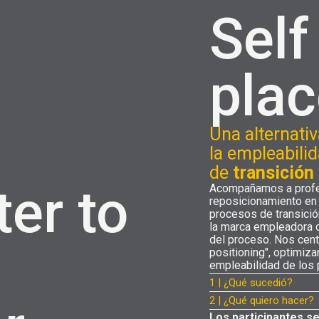
Sel
pla
Una alternati
la empleabil
de
transición
ter to
Acompañamos a profe
reposicionamiento en 
procesos de transició
la marca empleadora d
del proceso. Nos cent
positioning", optimiz
empleabilidad de los 
1 | ¿Qué sucedió?
2 | ¿Qué quiero hacer?
Los participantes s